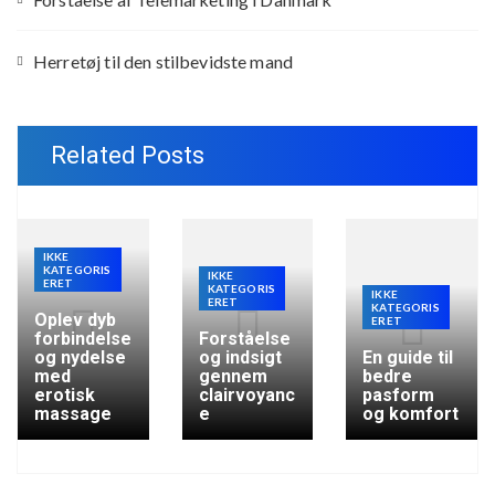
Herretøj til den stilbevidste mand
Related Posts
IKKE
KATEGORIS
IKKE
ERET
KATEGORIS
IKKE
ERET
KATEGORIS
Oplev dyb
ERET
forbindelse
Forståelse
og nydelse
og indsigt
En guide til
med
gennem
bedre
erotisk
clairvoyanc
pasform
massage
e
og komfort