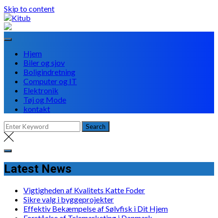
Skip to content
Hjem
Biler og sjov
Boligindretning
Computer og IT
Elektronik
Tøj og Mode
kontakt
Latest News
Vigtigheden af Kvalitets Katte Foder
Sikre valg i byggeprojekter
Effektiv Bekæmpelse af Sølvfisk i Dit Hjem
Forståelse af Telemarketing i Danmark