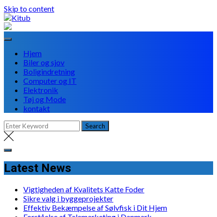
Skip to content
Hjem
Biler og sjov
Boligindretning
Computer og IT
Elektronik
Tøj og Mode
kontakt
Latest News
Vigtigheden af Kvalitets Katte Foder
Sikre valg i byggeprojekter
Effektiv Bekæmpelse af Sølvfisk i Dit Hjem
Forståelse af Telemarketing i Danmark