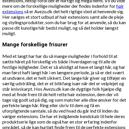
extensions, netop fordi det er hurtigt og mega nemt. Vil du vide
mere om de forskellige muligheder der findes indenfor for
hair
extensions
så er Avezu.dk det helt rigtige sted at henvende sig.
Her sælges et stort udbud af hair extensions samt alle de pleje
og stylingsprodukter, som du har brug for at anvende, så du kan
passe dit kunstige hår bedst muligt, og så det holder længst
muligt.
Mange forskellige frisurer
Med et langt har har du så mange muligheder i forhold til at
sætte håret på forskellig vis både i hverdagen og til alle de
festlige lejligheder. Det er så alsidigt at have et langt hår, og har
man først haft langt hår i en længere periode, ja så er det svært
at undvære, det er helt sikkert. Det lange hår giver og tilføjer en
særlig udstråling, det er et blikfang især når det er velplejet og
står knivskarpt. Hos Avezu.dk kan de dygtige folk hjælpe dig
med at finde frem til de helt rette hair extension, dem der vil
tage sig godt ud på dig, og som matcher alle dine ønsker for det
perfekte lange hår. Ring eller skriv til dem og få en
uforpligtende samtale, så du ved hvad du går ind til inden du
vælger extensions. De har et indgående kendskab til hele deres
produktserie lige som de også har en stor erfaring indenfor
området, så de kan hurtigt finde frem til de perfekte extensions