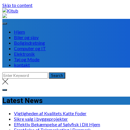
Skip to content
Hjem
Biler og sjov
Boligindretning
Computer og IT
Elektronik
Tøj og Mode
kontakt
Latest News
Vigtigheden af Kvalitets Katte Foder
Sikre valg i byggeprojekter
Effektiv Bekæmpelse af Sølvfisk i Dit Hjem
Forståelse af Telemarketing i Danmark