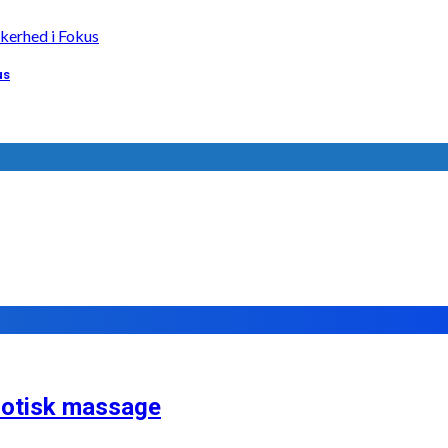
us
rotisk massage