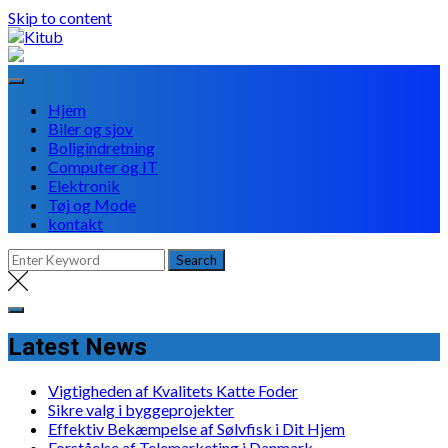
Skip to content
Hjem
Biler og sjov
Boligindretning
Computer og IT
Elektronik
Tøj og Mode
kontakt
Latest News
Vigtigheden af Kvalitets Katte Foder
Sikre valg i byggeprojekter
Effektiv Bekæmpelse af Sølvfisk i Dit Hjem
Forståelse af Telemarketing i Danmark