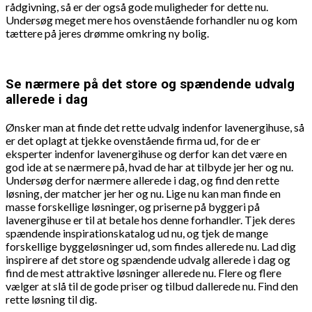
rådgivning, så er der også gode muligheder for dette nu.
Undersøg meget mere hos ovenstående forhandler nu og kom
tættere på jeres drømme omkring ny bolig.
Se nærmere på det store og spændende udvalg
allerede i dag
Ønsker man at finde det rette udvalg indenfor lavenergihuse, så
er det oplagt at tjekke ovenstående firma ud, for de er
eksperter indenfor lavenergihuse og derfor kan det være en
god ide at se nærmere på, hvad de har at tilbyde jer her og nu.
Undersøg derfor nærmere allerede i dag, og find den rette
løsning, der matcher jer her og nu. Lige nu kan man finde en
masse forskellige løsninger, og priserne på byggeri på
lavenergihuse er til at betale hos denne forhandler. Tjek deres
spændende inspirationskatalog ud nu, og tjek de mange
forskellige byggeløsninger ud, som findes allerede nu. Lad dig
inspirere af det store og spændende udvalg allerede i dag og
find de mest attraktive løsninger allerede nu. Flere og flere
vælger at slå til de gode priser og tilbud dallerede nu. Find den
rette løsning til dig.