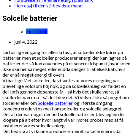
Herretøj til den stilbevidste mand
Solcelle batterier
Elektronik
juni 4, 2022
Lad os lige en gang for alle slå fast, at solceller ikke kører på
batterier, men at solceller producerer energi der kan lagres på
batterier der så kan anvendes på et senere tidspunkt, hvor solen
ikke skinner så meget, eller endda sælges til et elselskab, hvis
der er så meget energi til overs.
Vi har lige fået solceller, da vi syntes at vores elregning var
blevet lige voldsom høj nok, og da solcelleanlæg var faldet en
del i pris gennem de seneste år – så hvis det skulle være, så
skulle det være nu – så det blev det. Vi vidste ikke så meget om
solceller eller om
Solcelle batterier
, og i første omgang
koncentrerede vi os mest om solceller og solcelle anlægget.
Det at der var noget der hed solcelle batterier blev jeg en del
klogere på alt efter hvor langt vi var i vores proces med at få
installeret vores solcelle anlæg.
Det hed sig at vi kunne producere meget solcelle energi, da