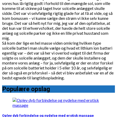
vores hus lå rigtig godt i forhold til den mængde sol, som ville
komme til at skinne på taget hvor solcelle anlægget skulle
sidde. Det var vi selvfølgelig rigtig glade for at få at vide, og så
kom bonussen – vi kunne sælge den strøm vi ikke selv kunne
bruge. Det var så helt nyt for mig, jeg var af den opfattelse, at
det kun var til erhvervsfolket, der havde de helt store solcelle
anlæg og solcelle parker og ikke en lille privat husstand som
mig.
Så kom der lige en hel masse viden omkring hvilken type
solcelle batteri man skulle vælge og hvad et lithium ion batteri
egentlig var – det var så her vi overlod valget til det firma der
solgte os solcelle anlægget, og dem der skulle installere og
montere vores anlæg – for ja, selvfølgelig er der en stor forskel
på om solcelle batteriet holder i 5 eller 10 år, og selvfølgelig er
der så også en prisforskel – så det vi blev anbefalet var en af de
bedst egnede til langtidsopladning.
Populære opslag
Oplev dyb forbindelse og nydelse med erotisk massage