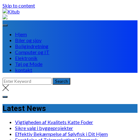
Skip to content
Hjem
Biler og sjov
Boligindretning
Computer og IT
Elektronik
Tøj og Mode
kontakt
Latest News
Vigtigheden af Kvalitets Katte Foder
Sikre valg i byggeprojekter
Effektiv Bekæmpelse af Sølvfisk i Dit Hjem
Forståelse af Telemarketing i Danmark