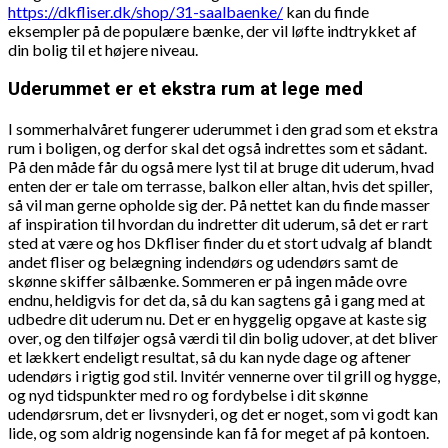
https://dkfliser.dk/shop/31-saalbaenke/
kan du finde
eksempler på de populære bænke, der vil løfte indtrykket af
din bolig til et højere niveau.
Uderummet er et ekstra rum at lege med
I sommerhalvåret fungerer uderummet i den grad som et ekstra
rum i boligen, og derfor skal det også indrettes som et sådant.
På den måde får du også mere lyst til at bruge dit uderum, hvad
enten der er tale om terrasse, balkon eller altan, hvis det spiller,
så vil man gerne opholde sig der. På nettet kan du finde masser
af inspiration til hvordan du indretter dit uderum, så det er rart
sted at være og hos Dkfliser finder du et stort udvalg af blandt
andet fliser og belægning indendørs og udendørs samt de
skønne skiffer sålbænke. Sommeren er på ingen måde ovre
endnu, heldigvis for det da, så du kan sagtens gå i gang med at
udbedre dit uderum nu. Det er en hyggelig opgave at kaste sig
over, og den tilføjer også værdi til din bolig udover, at det bliver
et lækkert endeligt resultat, så du kan nyde dage og aftener
udendørs i rigtig god stil. Invitér vennerne over til grill og hygge,
og nyd tidspunkter med ro og fordybelse i dit skønne
udendørsrum, det er livsnyderi, og det er noget, som vi godt kan
lide, og som aldrig nogensinde kan få for meget af på kontoen.