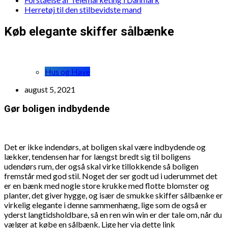
Herretøj til den stilbevidste mand
Køb elegante skiffer sålbænke
Hus og Have
august 5, 2021
Gør boligen indbydende
Det er ikke indendørs, at boligen skal være indbydende og
lækker, tendensen har for længst bredt sig til boligens
udendørs rum, der også skal virke tillokkende så boligen
fremstår med god stil. Noget der ser godt ud i uderummet det
er en bænk med nogle store krukke med flotte blomster og
planter, det giver hygge, og især de smukke skiffer sålbænke er
virkelig elegante i denne sammenhæng, lige som de også er
yderst langtidsholdbare, så en ren win win er der tale om, når du
vælger at købe en sålbænk. Lige her via dette link