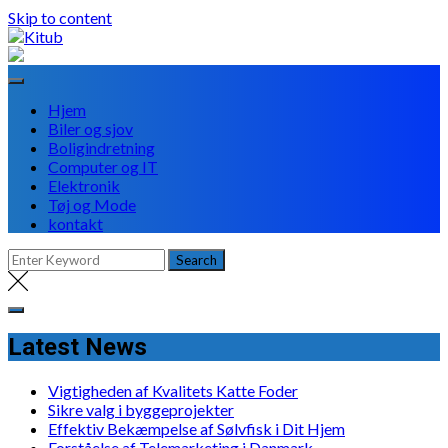
Skip to content
Hjem
Biler og sjov
Boligindretning
Computer og IT
Elektronik
Tøj og Mode
kontakt
Latest News
Vigtigheden af Kvalitets Katte Foder
Sikre valg i byggeprojekter
Effektiv Bekæmpelse af Sølvfisk i Dit Hjem
Forståelse af Telemarketing i Danmark