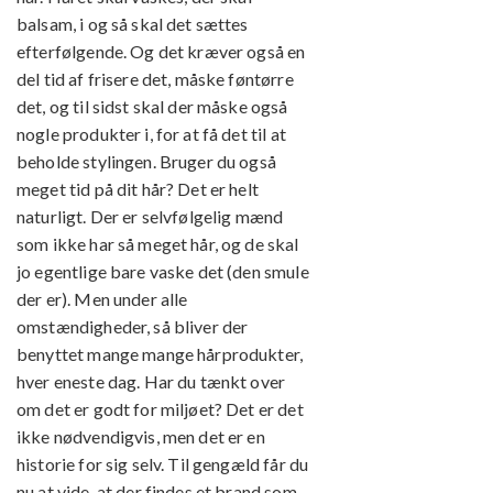
balsam, i og så skal det sættes
efterfølgende. Og det kræver også en
del tid af frisere det, måske føntørre
det, og til sidst skal der måske også
nogle produkter i, for at få det til at
beholde stylingen. Bruger du også
meget tid på dit hår? Det er helt
naturligt. Der er selvfølgelig mænd
som ikke har så meget hår, og de skal
jo egentlige bare vaske det (den smule
der er). Men under alle
omstændigheder, så bliver der
benyttet mange mange hårprodukter,
hver eneste dag. Har du tænkt over
om det er godt for miljøet? Det er det
ikke nødvendigvis, men det er en
historie for sig selv. Til gengæld får du
nu at vide, at der findes et brand som