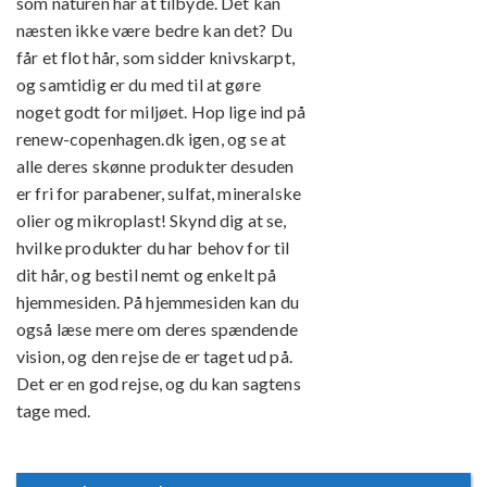
som naturen har at tilbyde. Det kan
næsten ikke være bedre kan det? Du
får et flot hår, som sidder knivskarpt,
og samtidig er du med til at gøre
noget godt for miljøet. Hop lige ind på
renew-copenhagen.dk
igen, og se at
alle deres skønne produkter desuden
er fri for parabener, sulfat, mineralske
olier og mikroplast! Skynd dig at se,
hvilke produkter du har behov for til
dit hår, og bestil nemt og enkelt på
hjemmesiden. På hjemmesiden kan du
også læse mere om deres spændende
vision, og den rejse de er taget ud på.
Det er en god rejse, og du kan sagtens
tage med.