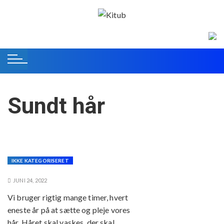
S
k
i
p
t
o
c
o
Sundt hår
n
t
e
n
t
IKKE KATEGORISERET
JUNI 24, 2022
Vi bruger rigtig mange timer, hvert
eneste år på at sætte og pleje vores
hår. Håret skal vaskes, der skal