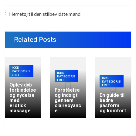
Herretøj til den stilbevidste mand
Related Posts
IKKE
KATEGORIS
IKKE
ERET
KATEGORIS
IKKE
ERET
KATEGORIS
Oplev dyb
ERET
forbindelse
Forståelse
og nydelse
og indsigt
En guide til
med
gennem
bedre
erotisk
clairvoyanc
pasform
massage
e
og komfort