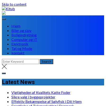
Skip to content
Hjem
Biler og sjov
Boligindretning
Computer og IT
Elektronik
Tøj og Mode
kontakt
Latest News
Vigtigheden af Kvalitets Katte Foder
Sikre valg i byggeprojekter
Effektiv Bekæmpelse af Sølvfisk i Dit Hjem
Forståelse af Telemarketing i Danmark