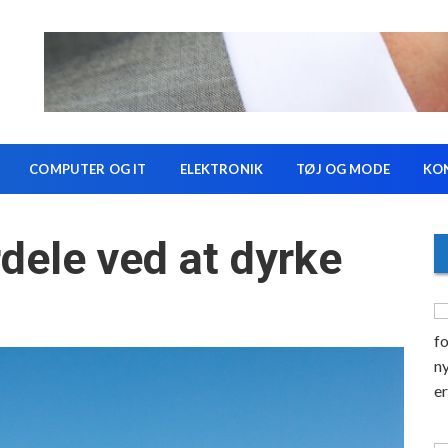
COMPUTER OG IT
ELEKTRONIK
TØJ OG MODE
KO
rdele ved at dyrke