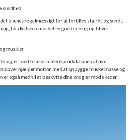
ære sundhed
 det trænes regelmæssigt for at forblive stærkt og sundt.
ning, får din hjertemuskel en god træning og bliver
r og muskler
ning, er med til at stimulere produktionen af nye
. Derudover hjælper motion med at opbygge muskelmasse og
en er også med til at beskytte dine knogler mod skader