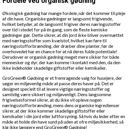
Fordele ved organisk gødning
Økologisk gødning har mange fordele, når det kommer til pleje
af din have. Organiske gødninger er langsomt frigivende,
hvilket betyder, at de langsomt frigiver deres næringsstoffer
over tid i stedet for på én gang, som de fleste kemiske
gødninger gør. Dette sikrer, at din jord ikke bliver overmættet
med næringsstoffer som kvælstof, hvilket kan føre til
næringsstofforbrænding, der dræber dine planter, før de
overhovedet har en chance for at nå deres fulde potentiale!
Derudover er organisk gødning meget mere sikker for både
mennesker og dyr, der kan komme i kontakt med den, da den
ikke indeholder skadelige giftstoffer eller kemikalier.
GroGreen® Gødning er et fremragende valg for husejere, der
søger en miljøvenlig måde at passe deres haver på. Det er
designet specielt til at levere vigtige næringsstoffer og
samtidig være sikkert og miljøvenligt. Dens langsomme
frigivelsesformel sikrer, at du ikke vil opleve nogen
næringsstofforbrænding, mens dens organiske ingredienser
sikrer, at der ikke kommer skadelige giftstoffer eller
kemikalier i din jord eller luftforsyning. Så hvis du leder efter en
måde at holde din have sund på uden at ofre miljøsikkerhed, så
kig ikke længere end GroGreen® Gødning!