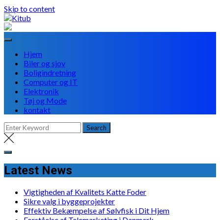
Skip to content
Hjem
Biler og sjov
Boligindretning
Computer og IT
Elektronik
Tøj og Mode
kontakt
Latest News
Vigtigheden af Kvalitets Katte Foder
Sikre valg i byggeprojekter
Effektiv Bekæmpelse af Sølvfisk i Dit Hjem
Forståelse af Telemarketing i Danmark