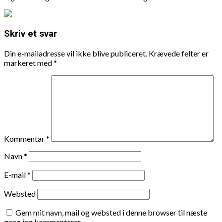
Skriv et svar
Din e-mailadresse vil ikke blive publiceret.
Krævede felter er
markeret med
*
Kommentar
*
Navn
*
E-mail
*
Websted
Gem mit navn, mail og websted i denne browser til næste
gang jeg kommenterer.