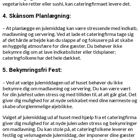
vegetariske retter eller sushi, kan cateringfirmaet levere det.
4. Skånsom Planlægning:
– At planlægge en julemiddag kan være stressende med indkøb,
madlavning og servering. Ved at lade et cateringfirma tage sig
af det hårde arbejde kan du slappe af og fokusere på at skabe
en hyggelig atmosfære for dine gæster. Du behøver ikke
bekymre dig om at lave indkøbslister eller tidsplaner;
cateringfolkene har det hele dækket.
5. Bekymringsfri Fest:
– Ved at vælge julemiddagen ud af huset behøver du ikke
bekymre dig om madlavning og servering. Du kan være vært
for din julefest uden stress og med tilliden til, at alt går glat. Det
giver dig mulighed for at nyde selskabet med dine nærmeste og
skabe uforglemmelige øjeblikke.
Valget af julemiddag ud af huset med hjælp fra et cateringfirma
giver dig mulighed for at nyde julen uden stress og bekymringer
om madlavning. Du kan stole på, at cateringfolkene leverer en
festlig og velsmagende julemiddag, der imponerer dine gæster