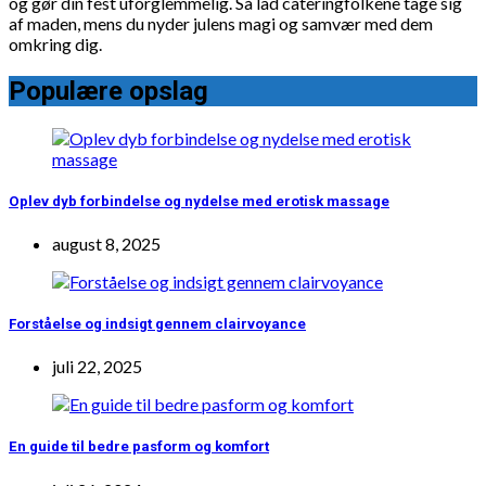
og gør din fest uforglemmelig. Så lad cateringfolkene tage sig
af maden, mens du nyder julens magi og samvær med dem
omkring dig.
Populære opslag
Oplev dyb forbindelse og nydelse med erotisk massage
august 8, 2025
Forståelse og indsigt gennem clairvoyance
juli 22, 2025
En guide til bedre pasform og komfort