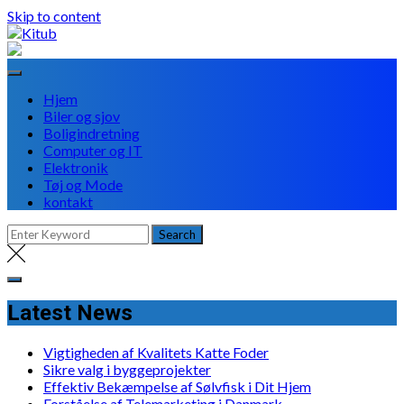
Skip to content
Hjem
Biler og sjov
Boligindretning
Computer og IT
Elektronik
Tøj og Mode
kontakt
Latest News
Vigtigheden af Kvalitets Katte Foder
Sikre valg i byggeprojekter
Effektiv Bekæmpelse af Sølvfisk i Dit Hjem
Forståelse af Telemarketing i Danmark