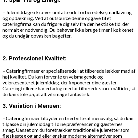
1. Spar Tid og Energi:
– Julemiddagen kræver omfattende forberedelse, madlavning
og opdækning. Ved at outsource denne opgave til et
cateringfirma kan du frigøre dig selv fra den hektiske tid, der
normalt er nødvendig. Du behøver ikke bruge timer i køkkenet,
og du undgår opvasken bagefter.
2. Professionel Kvalitet:
– Cateringfirmaer er specialiserede i at tilberede lækker mad af
høj kvalitet. Du kan forvente en velsmagende og
velpræsenteret julemiddag, der imponerer dine gæster.
Cateringfolkene har erfaring med at tilberede store måltider, så
du kan stole på, at alt vil smage fantastisk.
3. Variation i Menuen:
– Cateringfirmaer tilbyder en bred vifte af menuvalg, så du kan
tilpasse din julemiddag til dine præferencer og gæsternes
smag. Uanset om du foretrækker traditionelle juleretter som
flæskesteg og and eller ønsker moderne alternativer som