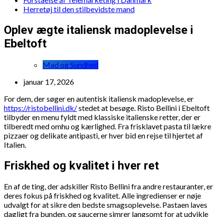
Herretøj til den stilbevidste mand
Oplev ægte italiensk madoplevelse i
Ebeltoft
Mad og Sundhed
januar 17, 2026
For dem, der søger en autentisk italiensk madoplevelse, er
https://ristobellini.dk/
stedet at besøge. Risto Bellini i Ebeltoft
tilbyder en menu fyldt med klassiske italienske retter, der er
tilberedt med omhu og kærlighed. Fra frisklavet pasta til lækre
pizzaer og delikate antipasti, er hver bid en rejse til hjertet af
Italien.
Friskhed og kvalitet i hver ret
En af de ting, der adskiller Risto Bellini fra andre restauranter, er
deres fokus på friskhed og kvalitet. Alle ingredienser er nøje
udvalgt for at sikre den bedste smagsoplevelse. Pastaen laves
dagligt fra bunden, og saucerne simrer langsomt for at udvikle