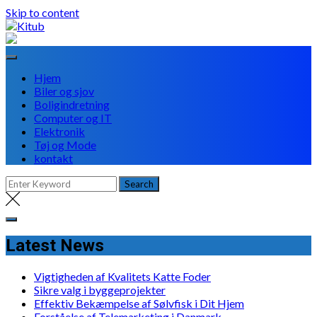
Skip to content
Hjem
Biler og sjov
Boligindretning
Computer og IT
Elektronik
Tøj og Mode
kontakt
Latest News
Vigtigheden af Kvalitets Katte Foder
Sikre valg i byggeprojekter
Effektiv Bekæmpelse af Sølvfisk i Dit Hjem
Forståelse af Telemarketing i Danmark