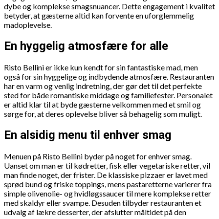
dybe og komplekse smagsnuancer. Dette engagement i kvalitet
betyder, at gæsterne altid kan forvente en uforglemmelig
madoplevelse.
En hyggelig atmosfære for alle
Risto Bellini er ikke kun kendt for sin fantastiske mad, men
også for sin hyggelige og indbydende atmosfære. Restauranten
har en varm og venlig indretning, der gør det til det perfekte
sted for både romantiske middage og familiefester. Personalet
er altid klar til at byde gæsterne velkommen med et smil og
sørge for, at deres oplevelse bliver så behagelig som muligt.
En alsidig menu til enhver smag
Menuen på Risto Bellini byder på noget for enhver smag.
Uanset om man er til kødretter, fisk eller vegetariske retter, vil
man finde noget, der frister. De klassiske pizzaer er lavet med
sprød bund og friske toppings, mens pastaretterne varierer fra
simple olivenolie- og hvidløgssaucer til mere komplekse retter
med skaldyr eller svampe. Desuden tilbyder restauranten et
udvalg af lækre desserter, der afslutter måltidet på den