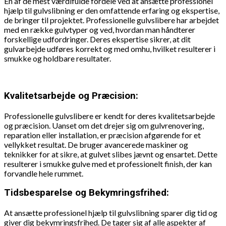
En af de mest værdifulde fordele ved at ansætte professionel
hjælp til gulvslibning er den omfattende erfaring og ekspertise,
de bringer til projektet. Professionelle gulvslibere har arbejdet
med en række gulvtyper og ved, hvordan man håndterer
forskellige udfordringer. Deres ekspertise sikrer, at dit
gulvarbejde udføres korrekt og med omhu, hvilket resulterer i
smukke og holdbare resultater.
Kvalitetsarbejde og Præcision:
Professionelle gulvslibere er kendt for deres kvalitetsarbejde
og præcision. Uanset om det drejer sig om gulvrenovering,
reparation eller installation, er præcision afgørende for et
vellykket resultat. De bruger avancerede maskiner og
teknikker for at sikre, at gulvet slibes jævnt og ensartet. Dette
resulterer i smukke gulve med et professionelt finish, der kan
forvandle hele rummet.
Tidsbesparelse og Bekymringsfrihed:
At ansætte professionel hjælp til gulvslibning sparer dig tid og
giver dig bekymringsfrihed. De tager sig af alle aspekter af