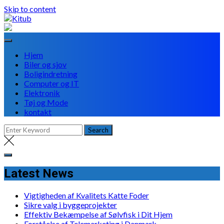
Skip to content
Hjem
Biler og sjov
Boligindretning
Computer og IT
Elektronik
Tøj og Mode
kontakt
Latest News
Vigtigheden af Kvalitets Katte Foder
Sikre valg i byggeprojekter
Effektiv Bekæmpelse af Sølvfisk i Dit Hjem
Forståelse af Telemarketing i Danmark