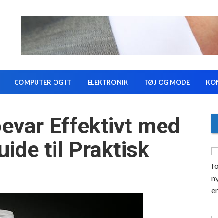
COMPUTER OG IT
ELEKTRONIK
TØJ OG MODE
KO
evar Effektivt med
ide til Praktisk