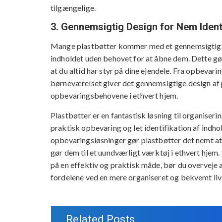
tilgængelige.
3. Gennemsigtig Design for Nem Ident
Mange plastbøtter kommer med et gennemsigtigt de
indholdet uden behovet for at åbne dem. Dette gør d
at du altid har styr på dine ejendele. Fra opbevari
børneværelset giver det gennemsigtige design af 
opbevaringsbehovene i ethvert hjem.
Plastbøtter er en fantastisk løsning til organiser
praktisk opbevaring og let identifikation af indho
opbevaringsløsninger gør plastbøtter det nemt at 
gør dem til et uundværligt værktøj i ethvert hjem.
på en effektiv og praktisk måde, bør du overveje a
fordelene ved en mere organiseret og bekvemt livs
Related Posts