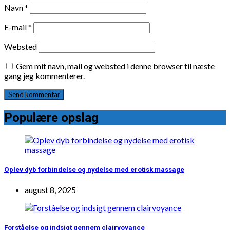
Navn
*
E-mail
*
Websted
Gem mit navn, mail og websted i denne browser til næste
gang jeg kommenterer.
Populære opslag
Oplev dyb forbindelse og nydelse med erotisk massage
august 8, 2025
Forståelse og indsigt gennem clairvoyance