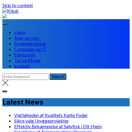
Skip to content
Hjem
Biler og sjov
Boligindretning
Computer og IT
Elektronik
Tøj og Mode
kontakt
Latest News
Vigtigheden af Kvalitets Katte Foder
Sikre valg i byggeprojekter
Effektiv Bekæmpelse af Sølvfisk i Dit Hjem
Forståelse af Telemarketing i Danmark