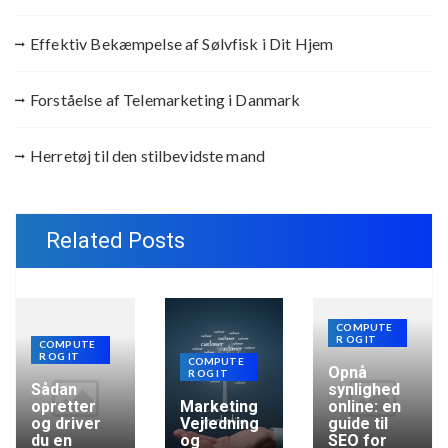
Effektiv Bekæmpelse af Sølvfisk i Dit Hjem
Forståelse af Telemarketing i Danmark
Herretøj til den stilbevidste mand
Related Posts
COMPUTE
R OG IT
COMPUTE
R OG IT
COMPUTE
Opnå
R OG IT
Sådan
synlighed
opretter
Marketing
online: en
og driver
Vejledning
guide til
du en
og
SEO for