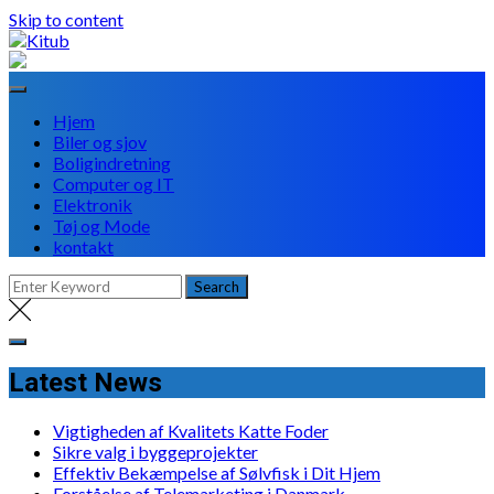
Skip to content
Hjem
Biler og sjov
Boligindretning
Computer og IT
Elektronik
Tøj og Mode
kontakt
Latest News
Vigtigheden af Kvalitets Katte Foder
Sikre valg i byggeprojekter
Effektiv Bekæmpelse af Sølvfisk i Dit Hjem
Forståelse af Telemarketing i Danmark