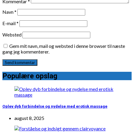
Kommentar
*
Navn
*
E-mail
*
Websted
Gem mit navn, mail og websted i denne browser til næste
gang jeg kommenterer.
Populære opslag
Oplev dyb forbindelse og nydelse med erotisk massage
august 8, 2025