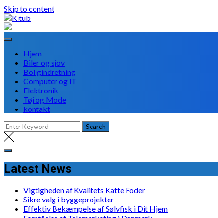
Skip to content
Hjem
Biler og sjov
Boligindretning
Computer og IT
Elektronik
Tøj og Mode
kontakt
Latest News
Vigtigheden af Kvalitets Katte Foder
Sikre valg i byggeprojekter
Effektiv Bekæmpelse af Sølvfisk i Dit Hjem
Forståelse af Telemarketing i Danmark