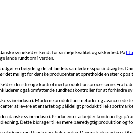
danske svinekød er kendt for sin høje kvalitet og sikkerhed. På
htt
ge lande rundt om i verden.
 udgør en betydelig del af landets samlede eksportindtægter. Dans
r det muligt for danske producenter at opretholde en stærk posit
ekød er den strenge kontrol med produktionsprocesserne. Fra fodri
te inkluderer også omfattende sundhedskontroller for at forhindre 
danske svineindustri. Moderne produktionsmetoder og avancerede t
center at levere et ensartet og pålideligt produkt til eksportmark
en danske svineindustri. Producenter arbejder kontinuerligt på 
dledning. Dette bidrager til en mere bæredygtig produktion og fo
srelationer med lande over hele verden. Danmark eksporterer til