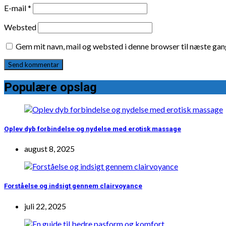
E-mail
*
Websted
Gem mit navn, mail og websted i denne browser til næste ga
Populære opslag
Oplev dyb forbindelse og nydelse med erotisk massage
august 8, 2025
Forståelse og indsigt gennem clairvoyance
juli 22, 2025