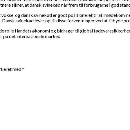
nere sikrer, at dansk svinekød når frem til forbrugerne i god sta
t vokse, og dansk svinekød er godt positioneret til at imødekomm
ansk svinekød lever op til disse forventninger ved at tilbyde prod
e rolle i landets økonomi og bidrager til global fødevaresikkerh
r på det internationale marked.
arkeret med
*