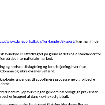
ps://www.danepork.dk/da/for-kunder/eksport/
kan man finde
k svinekød er eftertragtet på grund af dets høje standarder for
ion på det internationale marked.
ng og opdræt til slagtning og forarbejdning, hver fase
sygdomme og sikre dyrenes velfærd.
eknologier anvendes til at optimere processerne og forbedre
ederne.
at reducere miljøpåvirkningen gennem bæredygtige praksisser
rbedrer imageet af dansk svinekød globalt.
 mange europæiske lande samt til Asien, Nordamerika og