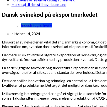
Herretøj til den stilbevidste mand
Dansk svinekød på eksportmarkedet
Industri og Erhverv
oktober 14, 2024
Eksport af svinekød er en vital del af Danmarks økonomi, og det 
information om, hvordan dansk svinekød eksporteres til forskelli
Danmark er en af verdens største eksportører af svinekød, og det
dyrevelfærd, fødevaresikkerhed og produktionskvalitet. Dette gø
En af de vigtigste faktorer bag succesfuld eksport af dansk svin
overvåges nøje for at sikre, at alle standarder overholdes. Det
Desuden spiller innovation og teknologi en central rolle i den 
kvaliteten af produkterne. Dette gør det muligt for danske produ
Miljømæssig bæredygtighed er også et vigtigt fokusområde for d
som affaldshåndtering, energibesparelser og reduktion af CO2-u
Eksporten af dansk svinekød understøttes også af stærke handel