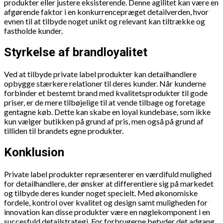
produkter eller justere eksisterende. Denne agilitet kan være en
afgørende faktor i en konkurrencepræget detailverden, hvor
evnen til at tilbyde noget unikt og relevant kan tiltrække og
fastholde kunder.
Styrkelse af brandloyalitet
Ved at tilbyde private label produkter kan detailhandlere
opbygge stærkere relationer til deres kunder. Når kunderne
forbinder et bestemt brand med kvalitetsprodukter til gode
priser, er de mere tilbøjelige til at vende tilbage og foretage
gentagne køb. Dette kan skabe en loyal kundebase, som ikke
kun vælger butikken på grund af pris, men også på grund af
tilliden til brandets egne produkter.
Konklusion
Private label produkter repræsenterer en værdifuld mulighed
for detailhandlere, der ønsker at differentiere sig på markedet
og tilbyde deres kunder noget specielt. Med økonomiske
fordele, kontrol over kvalitet og design samt muligheden for
innovation kan disse produkter være en nøglekomponent i en
succesfuld detailstrategi. For forbrugerne betyder det adgang