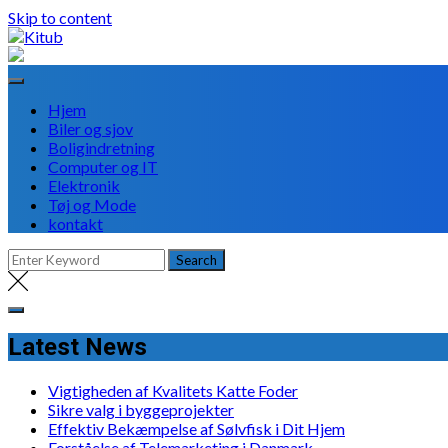
Skip to content
Hjem
Biler og sjov
Boligindretning
Computer og IT
Elektronik
Tøj og Mode
kontakt
Latest News
Vigtigheden af Kvalitets Katte Foder
Sikre valg i byggeprojekter
Effektiv Bekæmpelse af Sølvfisk i Dit Hjem
Forståelse af Telemarketing i Danmark