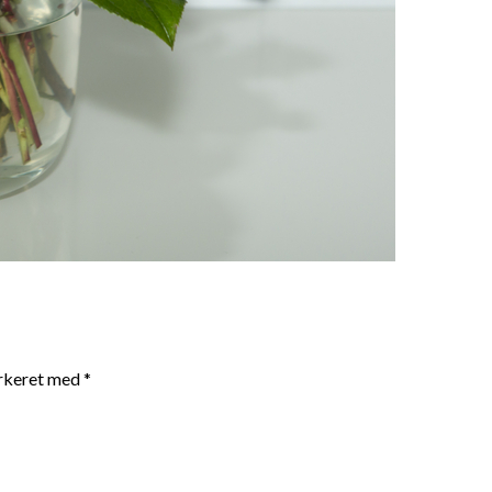
arkeret med
*