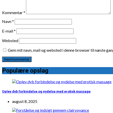
Kommentar
*
Navn
*
E-mail
*
Websted
Gem mit navn, mail og websted i denne browser til næste ga
Populære opslag
Oplev dyb forbindelse og nydelse med erotisk massage
august 8, 2025