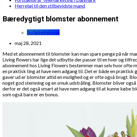
Herretøj til den stilbevidste mand
Bæredygtigt blomster abonnement
Boligindretning
maj 28, 2021
Med et abonnement til blomster kan man spare penge på når ma
Living flowers har lige det udbytte der passer til en hver og til
abonnement hos Living Flowers bestemmer man selv hvor ofte ma
en praktisk ting at have nem adgang til. Det er både en praktisk
gaver ud er blomster altid en mulighed og er ofte også brugt. Blo
noget god stemning og en smuk udstråling. Blomster bliver også 
derfor er det også smart at have nem adgang til at kunne købe b
som også bare er en bonus.