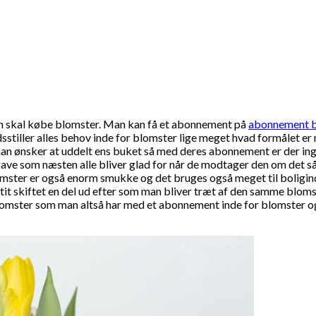
n skal købe blomster. Man kan få et abonnement på
abonnement b
fredsstiller alles behov inde for blomster lige meget hvad formålet
n ønsker at uddelt ens buket så med deres abonnement er der inge
 gave som næsten alle bliver glad for når de modtager den om det s
mster er også enorm smukke og det bruges også meget til boligindre
tit skiftet en del ud efter som man bliver træt af den samme blom
lomster som man altså har med et abonnement inde for blomster og s