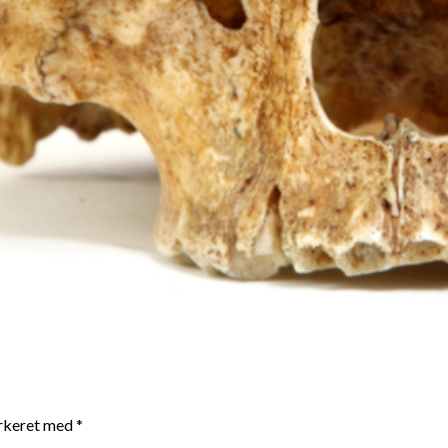
arkeret med
*