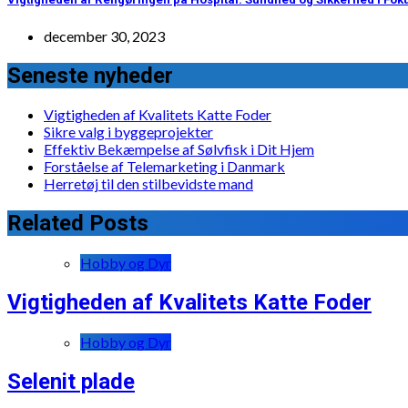
december 30, 2023
Seneste nyheder
Vigtigheden af Kvalitets Katte Foder
Sikre valg i byggeprojekter
Effektiv Bekæmpelse af Sølvfisk i Dit Hjem
Forståelse af Telemarketing i Danmark
Herretøj til den stilbevidste mand
Related Posts
Hobby og Dyr
Vigtigheden af Kvalitets Katte Foder
Hobby og Dyr
Selenit plade