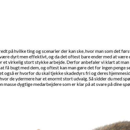
t på hvilke ting og scenarier der kan ske, hvor man som det første
n være dyrt men effektivt, og da det oftest bare ender med at være 
ør et virkelig stort stykke arbejde. Derfor anbefaler vi klart at 
at få bugt med dem, og oftest kan man gøre det for ingen penge sel
ket også er hvorfor du skal tjekke skadedyrs fri og deres hjemmesi
hvor de ydermere har et enormt stort udvalg. Så sidder du med sp
ig en masse dygtige medarbejdere som er klar på at svare på dine sp