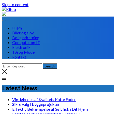
Skip to content
Hjem
Biler og sjov
Boligindretning
Computer og IT
Elektronik
Tøj og Mode
kontakt
Latest News
Vigtigheden af Kvalitets Katte Foder
Sikre valg i byggeprojekter
Effektiv Bekæmpelse af Sølvfisk i Dit Hjem
Forståelse af Telemarketing i Danmark