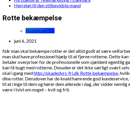
Herretøj til den stilbevidste mand
Rotte bekæmpelse
Hobby og Dyr
juni 6, 2021
Når man skal bekæmpe rotter er det altid godt at være velforbered
man skal have professionel hjælp til at fjerne rotterne. Dette ka
betaler overpriser for de professionelle som sjældent egentlig g
kan få bugt med rotterne. Desuden er det ikke særligt svært selv 
skal i gang med
http://skadedyrs-fri.dk Rotte bekæmpelse
, hvil
dine rotter. Derudover har de knald hamrende god kundeservice, 
til at ringe til dem og hører dem allerede i dag, der sidder neml
være i tvivl om noget – kvit og frit.