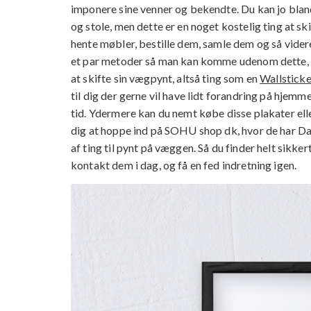
imponere sine venner og bekendte. Du kan jo blandt
og stole, men dette er en noget kostelig ting at ski
hente møbler, bestille dem, samle dem og så videre
et par metoder så man kan komme udenom dette, ma
at skifte sin vægpynt, altså ting som en
Wallsticke
til dig der gerne vil have lidt forandring på hjem
tid. Ydermere kan du nemt købe disse plakater elle
dig at hoppe ind på SOHU shop dk, hvor de har D
af ting til pynt på væggen. Så du finder helt sikke
kontakt dem i dag, og få en fed indretning igen.