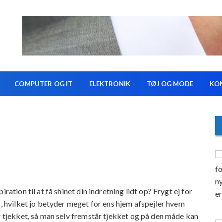
COMPUTER OG IT
ELEKTRONIK
TØJ OG MODE
KO
ration til at få shinet din indretning lidt op? Frygt ej for
g, hvilket jo betyder meget for ens hjem afspejler hvem
r tjekket, så man selv fremstår tjekket og på den måde kan