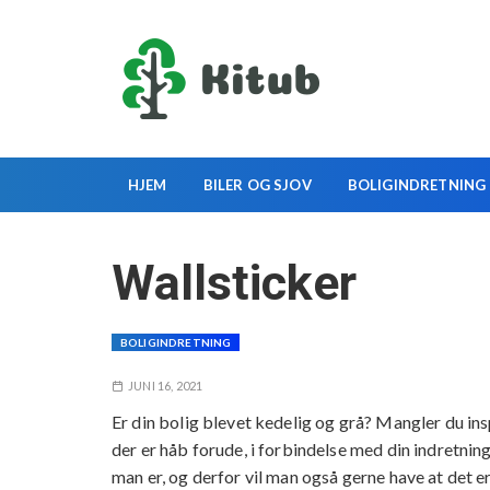
S
k
i
p
t
o
c
HJEM
BILER OG SJOV
BOLIGINDRETNING
o
n
t
Wallsticker
e
n
t
BOLIGINDRETNING
JUNI 16, 2021
Er din bolig blevet kedelig og grå? Mangler du inspi
der er håb forude, i forbindelse med din indretnin
man er, og derfor vil man også gerne have at det e