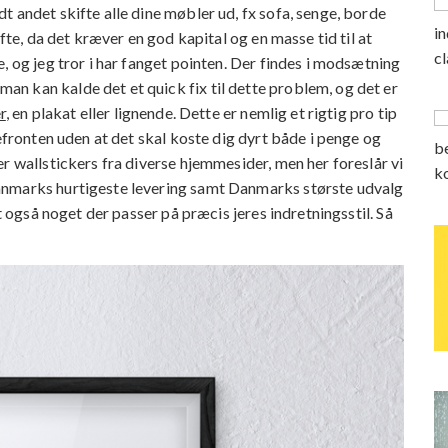
 andet skifte alle dine møbler ud, fx sofa, senge, borde
fte, da det kræver en god kapital og en masse tid til at
, og jeg tror i har fanget pointen. Der findes i modsætning
n kan kalde det et quick fix til dette problem, og det er
r
, en plakat eller lignende. Dette er nemlig et rigtig pro tip
mefronten uden at det skal koste dig dyrt både i penge og
r wallstickers fra diverse hjemmesider, men her foreslår vi
anmarks hurtigeste levering samt Danmarks største udvalg
rt også noget der passer på præcis jeres indretningsstil. Så