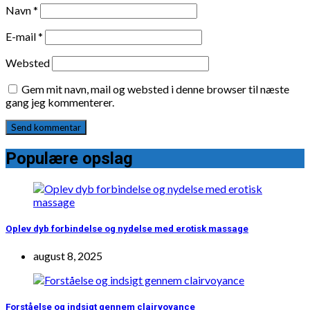
Navn
*
E-mail
*
Websted
Gem mit navn, mail og websted i denne browser til næste
gang jeg kommenterer.
Populære opslag
Oplev dyb forbindelse og nydelse med erotisk massage
august 8, 2025
Forståelse og indsigt gennem clairvoyance