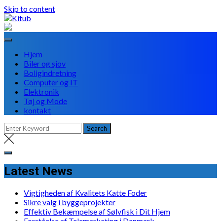
Skip to content
Hjem
Biler og sjov
Boligindretning
Computer og IT
Elektronik
Tøj og Mode
kontakt
Latest News
Vigtigheden af Kvalitets Katte Foder
Sikre valg i byggeprojekter
Effektiv Bekæmpelse af Sølvfisk i Dit Hjem
Forståelse af Telemarketing i Danmark