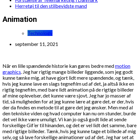
Herretøj til den stilbevidste mand
Animation
Technology
september 11, 2021
Når en lille spændende historie kan gøres bedre med
motion
graphics
. Jeg har rigtig mange billeder liggende, som jeg godt
kunne tænke mig, at have gjort lidt mere spændende, og tænk,
hvis jeg kunne lave en slags tegnefilm ud af det, ja altså ikke en
rigtig tegnefilm, med bare lidt animation på de rigtige billeder
af mine oplevelser, det kunne være sjovt. Jeg har jo masser af
tid, så muligheden for at jeg kunne lære at gøre det, er der, hvis
der da findes en metode til at gøre det jeg ønsker. Men med al
den tekniske viden og hvad computer kan nu om stunder, burde
det vel ikke være umuligt. Vi kan jo også godt lide at sende
forskellige Gif’er til hinanden, og det er vel lidt det samme, bare
med rigtige billeder. Tænk, hvis jeg kunne tage et billede af mig
selv, og så lave forskellige animationer ud af det. Jeg har set at