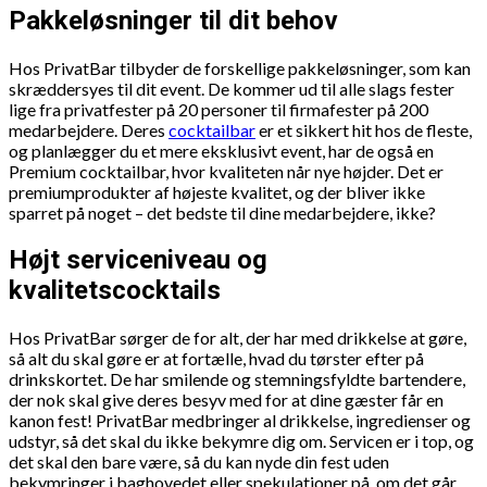
Pakkeløsninger til dit behov
Hos PrivatBar tilbyder de forskellige pakkeløsninger, som kan
skræddersyes til dit event. De kommer ud til alle slags fester
lige fra privatfester på 20 personer til firmafester på 200
medarbejdere. Deres
cocktailbar
er et sikkert hit hos de fleste,
og planlægger du et mere eksklusivt event, har de også en
Premium cocktailbar, hvor kvaliteten når nye højder. Det er
premiumprodukter af højeste kvalitet, og der bliver ikke
sparret på noget – det bedste til dine medarbejdere, ikke?
Højt serviceniveau og
kvalitetscocktails
Hos PrivatBar sørger de for alt, der har med drikkelse at gøre,
så alt du skal gøre er at fortælle, hvad du tørster efter på
drinkskortet. De har smilende og stemningsfyldte bartendere,
der nok skal give deres besyv med for at dine gæster får en
kanon fest! PrivatBar medbringer al drikkelse, ingredienser og
udstyr, så det skal du ikke bekymre dig om. Servicen er i top, og
det skal den bare være, så du kan nyde din fest uden
bekymringer i baghovedet eller spekulationer på, om det går