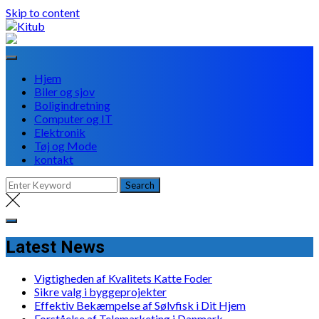
Skip to content
Hjem
Biler og sjov
Boligindretning
Computer og IT
Elektronik
Tøj og Mode
kontakt
Latest News
Vigtigheden af Kvalitets Katte Foder
Sikre valg i byggeprojekter
Effektiv Bekæmpelse af Sølvfisk i Dit Hjem
Forståelse af Telemarketing i Danmark