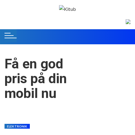
S
k
i
p
t
o
c
o
Få en god
n
t
pris på din
e
n
mobil nu
t
ELEKTRONIK