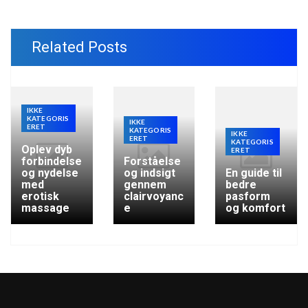
Related Posts
IKKE
KATEGORIS
IKKE
ERET
KATEGORIS
IKKE
ERET
KATEGORIS
Oplev dyb
ERET
forbindelse
Forståelse
og nydelse
og indsigt
En guide til
med
gennem
bedre
erotisk
clairvoyanc
pasform
massage
e
og komfort