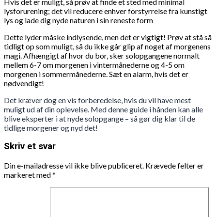
Hvis det er muligt, så prøv at finde et sted med minimal
lysforurening; det vil reducere enhver forstyrrelse fra kunstigt
lys og lade dig nyde naturen i sin reneste form
Dette lyder måske indlysende, men det er vigtigt! Prøv at stå så
tidligt op som muligt, så du ikke går glip af noget af morgenens
magi. Afhængigt af hvor du bor, sker solopgangene normalt
mellem 6-7 om morgenen i vintermånederne og 4-5 om
morgenen i sommermånederne. Sæt en alarm, hvis det er
nødvendigt!
Det kræver dog en vis forberedelse, hvis du vil have mest
muligt ud af din oplevelse. Med denne guide i hånden kan alle
blive eksperter i at nyde solopgange – så gør dig klar til de
tidlige morgener og nyd det!
Skriv et svar
Din e-mailadresse vil ikke blive publiceret.
Krævede felter er
markeret med
*