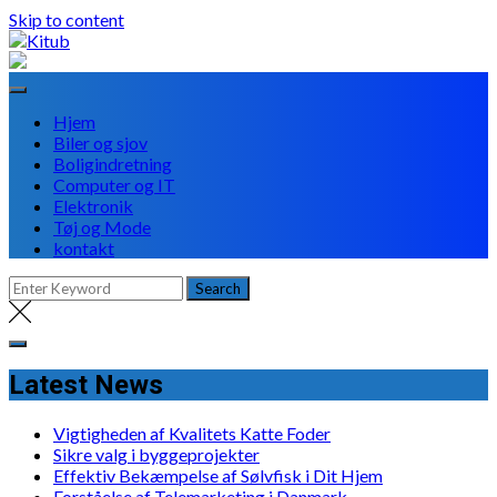
Skip to content
Hjem
Biler og sjov
Boligindretning
Computer og IT
Elektronik
Tøj og Mode
kontakt
Latest News
Vigtigheden af Kvalitets Katte Foder
Sikre valg i byggeprojekter
Effektiv Bekæmpelse af Sølvfisk i Dit Hjem
Forståelse af Telemarketing i Danmark