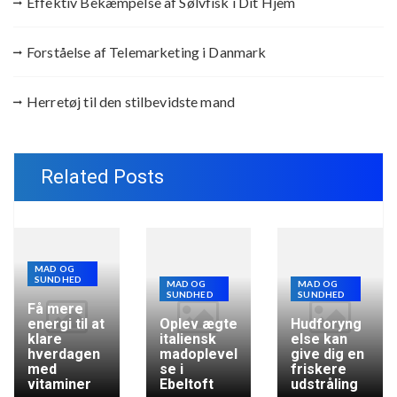
Effektiv Bekæmpelse af Sølvfisk i Dit Hjem
Forståelse af Telemarketing i Danmark
Herretøj til den stilbevidste mand
Related Posts
MAD OG
SUNDHED
MAD OG
MAD OG
SUNDHED
SUNDHED
Få mere
energi til at
Oplev ægte
Hudforyng
klare
italiensk
else kan
hverdagen
madoplevel
give dig en
med
se i
friskere
vitaminer
Ebeltoft
udstråling